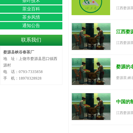
茶叶技术
江西婺源茶
茶业百科
茶乡风情
通知公告
江西婺
联系我们
江西婺源茶
婺源县峡谷春茶厂
地 址：上饶市婺源县思口镇西
源村
婺源的
电 话：0793-7335858
婺源茶,峡
手 机：18970328928
中国的
江西婺源茶