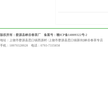
版权所有：婺源县峡谷春茶厂 备案号：
赣ICP备14009322号-2
地址：上饶市婺源县思口镇西源村 /上饶市婺源县思口镇新街[峡谷春茶专店
手机：18970328928 电话：0793-7335858