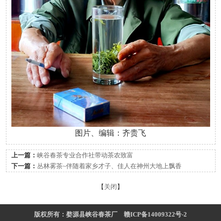
图片、编辑：齐贵飞
上一篇：
峡谷春茶专业合作社带动茶农致富
下一篇：
丛林雾茶~伴随着家乡才子、佳人在神州大地上飘香
【
关闭
】
版权所有：婺源县峡谷春茶厂 赣ICP备14009322号-2