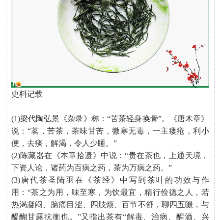
史料记载
(1)梁代陶弘景《杂录》称：“苦茶轻身换骨”。《唐木章》
说：“茗，苦茶，茶味甘苦，微寒无毒，一主瘘疮，利小
便，去痰，解渴，令人少睡。”
(2)陈藏器在《本章拾遗》中说：“贵在茶也，上通天境，
下资人论，诸药为百病之药，茶为万病之药。”
(3)唐代茶圣陆羽在《茶经》中写到茶叶的功效与作
用：“茶之为用，味至寒，为饮最宜，精行俭德之人，若
热渴凝闷、脑痛目涩、四肢烦、百节不舒，聊四五啜，与
醍醐甘露抗衡也。”又指出茶有“解毒、治病、醒酒、兴