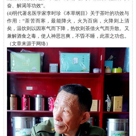
奋、解渴等功效”。
(4)明代著名医学家李时珍《本草纲目》关于茶叶的功效与
作用：“茶苦而寒，最能降火，火为百病，火降则上清
矣，温饮则以因寒气而下降，热饮则茶借火气而升散。又
兼解酒食之毒，使人神思岂爽，不昏不睡，此茶之功也。
（文章来源于网络）