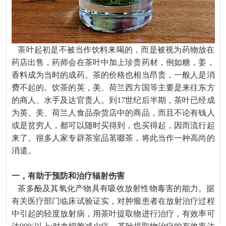
茶叶起初是不被当作饮料来喝的，而是被视为药物放在
药店出售，药师会在茶叶中加上珍贵药材，例如糖，姜，
香料成为当时的成药。茶的价格也相当昂贵，一般人是消
费不起的。饮茶的
英，美、荷兰
西方国等主要是来往东方
的商人、水手及达官贵人。到17世纪后半期，茶叶已经成
为英、美、荷兰人食品杂货店中的商品，而且不论有钱人
或是贫穷人，都可以随时买得到，也买得起，因而流行起
来了。很多人家专辟茶室品茗啜茶，将此当作一种高尚的
消遣。
一，有助于预防和治疗辐射伤害
茶多酚及其氧化产物具有吸收放射性物毒害的能力。据
有关医疗部门临床试验证实，对肿瘤患者在放射治疗过程
中引起的轻度放射病，用茶叶提取物进行治疗，有效率可