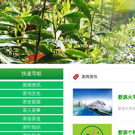
快速导航
新闻资讯
新闻资讯
茶与文化
婺源火
茶史探源
婺源火车站
茶人茶事
茶俗茶道
茶叶知识
婺源个