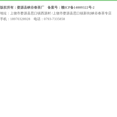
版权所有：婺源县峡谷春茶厂 备案号：
赣ICP备14009322号-2
地址：上饶市婺源县思口镇西源村 /上饶市婺源县思口镇新街[峡谷春茶专店
手机：18970328928 电话：0793-7335858