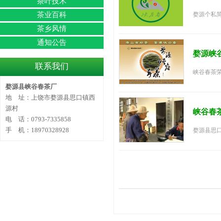
茶叶技术
茶业百科
婺源个私简
茶乡风情
通知公告
婺源峡
联系我们
峡谷春茶荣
婺源县峡谷春茶厂
地 址：上饶市婺源县思口镇西
源村
峡谷春
电 话：0793-7335858
手 机：18970328928
婺源县思口