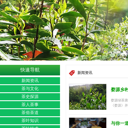
快速导航
新闻资讯
新闻资讯
茶与文化
婺源乡
茶史探源
婺源绿茶唐
茶人茶事
《婺源》并
茶俗茶道
茶叶知识
与你一