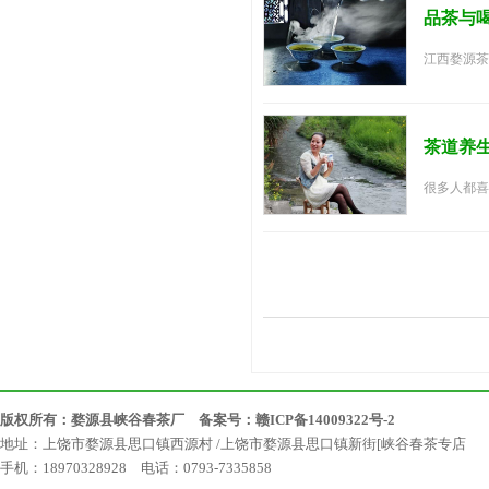
品茶与
江西婺源茶,
茶道养
很多人都喜
版权所有：婺源县峡谷春茶厂 备案号：
赣ICP备14009322号-2
地址：上饶市婺源县思口镇西源村 /上饶市婺源县思口镇新街[峡谷春茶专店
手机：18970328928 电话：0793-7335858