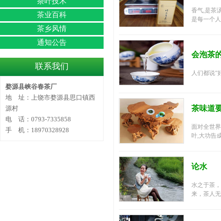
茶叶技术
香气,是茶
茶业百科
是每一个人都
茶乡风情
通知公告
会泡茶
联系我们
人们都说“
婺源县峡谷春茶厂
地 址：上饶市婺源县思口镇西
茶味道
源村
电 话：0793-7335858
面对全世界
手 机：18970328928
叶,大功告成了
论水
水之于茶，
来，茶人无