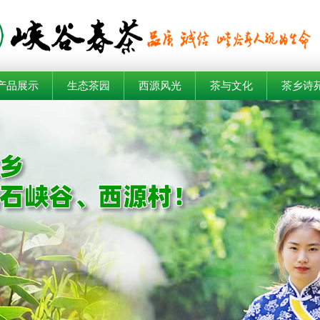
产品展示
生态茶园
西源风光
茶与文化
茶乡诗